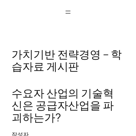
콘
텐
츠
로
바
로
가치기반 전략경영 – 학
가
기
습자료 게시판
수요자 산업의 기술혁
신은 공급자산업을 파
괴하는가?
작성자