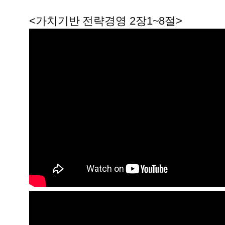
<가치기반 전략경영 2장1~8절>