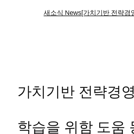
콘
새소식 News
[가치기반 전략경영
텐
츠
로
바
로
가
기
가치기반 전략경영
학습을 위함 도움 동