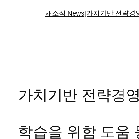
콘
새소식 News
[가치기반 전략경영
텐
츠
로
바
로
가
기
가치기반 전략경영
학습을 위함 도움 동