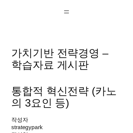
콘
텐
츠
로
바
로
가치기반 전략경영 –
가
기
학습자료 게시판
통합적 혁신전략 (카노
의 3요인 등)
작성자
strategypark