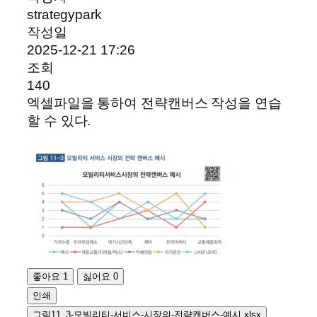
strategypark
작성일
2025-12-21 17:26
조회
140
엑셀파일을 통하여 전략캔버스 작성을 연습
할 수 있다.
좋아요
1
싫어요
0
인쇄
그림11_3-모빌리티-서비스-시장의-전략캔버스-예시.xlsx