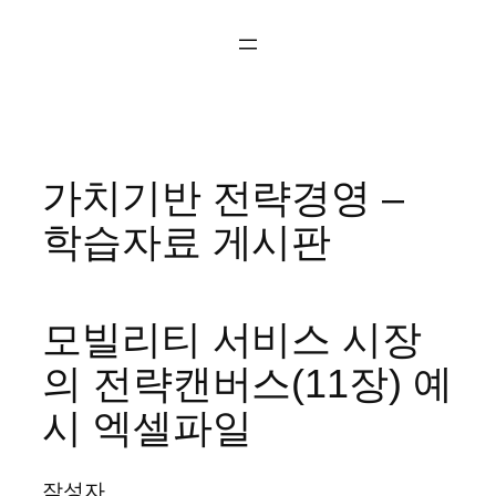
콘
텐
츠
로
바
로
가치기반 전략경영 –
가
기
학습자료 게시판
모빌리티 서비스 시장
의 전략캔버스(11장) 예
시 엑셀파일
작성자