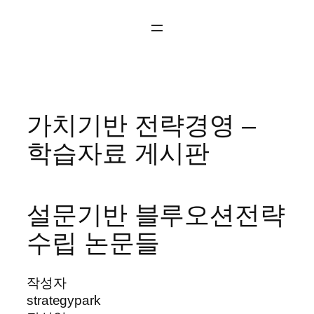
콘
텐
츠
로
바
로
가치기반 전략경영 –
가
기
학습자료 게시판
설문기반 블루오션전략
수립 논문들
작성자
strategypark