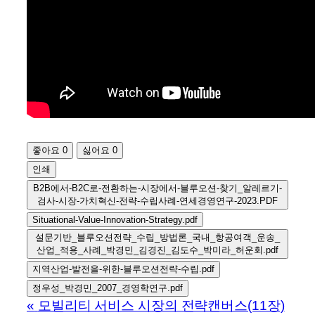
좋아요
0
싫어요
0
인쇄
B2B에서-B2C로-전환하는-시장에서-블루오션-찾기_알레르기-
검사-시장-가치혁신-전략-수립사례-연세경영연구-2023.PDF
Situational-Value-Innovation-Strategy.pdf
설문기반_블루오션전략_수립_방법론_국내_항공여객_운송_
산업_적용_사례_박경민_김경진_김도수_박미라_허운회.pdf
지역산업-발전을-위한-블루오션전략-수립.pdf
정우성_박경민_2007_경영학연구.pdf
«
모빌리티 서비스 시장의 전략캔버스(11장)