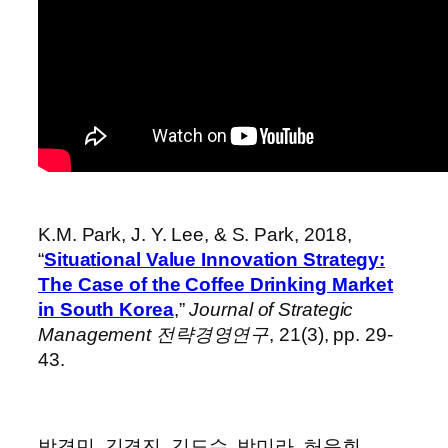
K.M. Park, J. Y. Lee, & S. Park, 2018,
“
Situational Value Innovation Strategy:
The Case of the Coffee Drinking Market
in South Korea
,”
Journal of Strategic
Management 전략경영연구
, 21(3), pp. 29-
43.
박경민, 김경진, 김도수, 박미라, 허운회