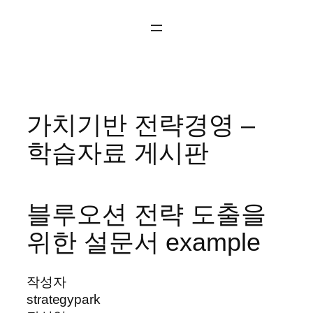
콘
텐
츠
로
바
로
가치기반 전략경영 –
가
기
학습자료 게시판
블루오션 전략 도출을
위한 설문서 example
작성자
strategypark