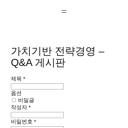
콘
텐
츠
로
바
로
가치기반 전략경영 –
가
기
Q&A 게시판
제목
*
옵션
비밀글
작성자
*
비밀번호
*