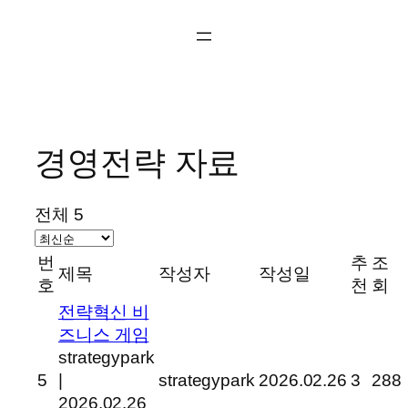
콘
텐
츠
로
바
로
경영전략 자료
가
기
전체 5
번
추
조
제목
작성자
작성일
호
천
회
전략혁신 비
즈니스 게임
strategypark
5
|
strategypark
2026.02.26
3
288
2026.02.26