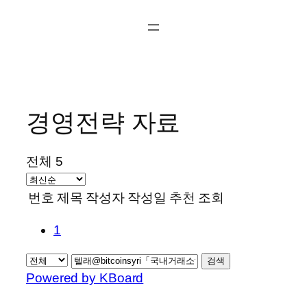
콘
텐
츠
로
바
로
경영전략 자료
가
기
전체 5
번호
제목
작성자
작성일
추천
조회
1
검색
Powered by KBoard