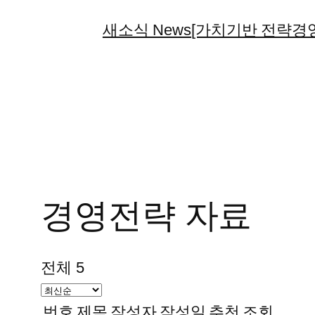
콘
새소식 News
[가치기반 전략경영
텐
츠
로
바
로
가
기
경영전략 자료
전체 5
번호
제목
작성자
작성일
추천
조회