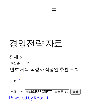
콘
텐
츠
로
바
로
경영전략 자료
가
기
전체 5
번호
제목
작성자
작성일
추천
조회
1
검색
Powered by KBoard