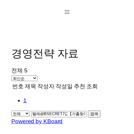
콘
텐
츠
로
바
로
경영전략 자료
가
기
전체 5
번호
제목
작성자
작성일
추천
조회
1
검색
Powered by KBoard