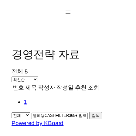
콘
텐
츠
로
바
로
경영전략 자료
가
기
전체 5
번호
제목
작성자
작성일
추천
조회
1
검색
Powered by KBoard