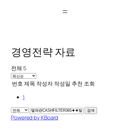
콘
텐
츠
로
바
로
경영전략 자료
가
기
전체 5
번호
제목
작성자
작성일
추천
조회
1
검색
Powered by KBoard