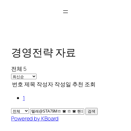
콘
텐
츠
로
바
로
경영전략 자료
가
기
전체 5
번호
제목
작성자
작성일
추천
조회
1
검색
Powered by KBoard