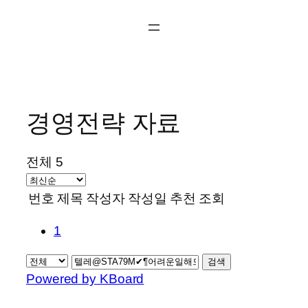
콘
텐
츠
로
바
로
경영전략 자료
가
기
전체 5
번호
제목
작성자
작성일
추천
조회
1
검색
Powered by KBoard