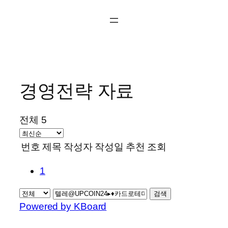
콘
텐
츠
로
바
로
경영전략 자료
가
기
전체 5
번호
제목
작성자
작성일
추천
조회
1
검색
Powered by KBoard