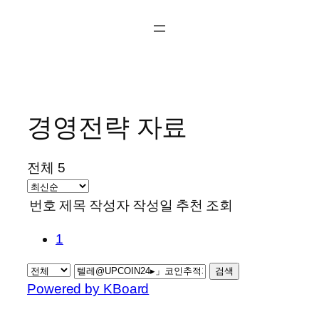
콘
텐
츠
로
바
로
경영전략 자료
가
기
전체 5
번호
제목
작성자
작성일
추천
조회
1
검색
Powered by KBoard