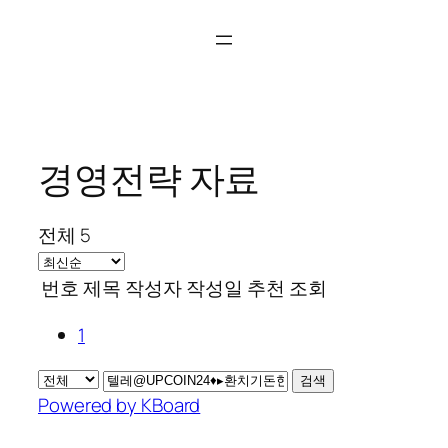
콘
텐
츠
로
바
로
경영전략 자료
가
기
전체 5
번호
제목
작성자
작성일
추천
조회
1
검색
Powered by KBoard