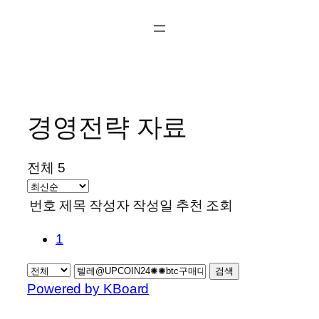
콘
텐
츠
로
바
로
경영전략 자료
가
기
전체 5
번호
제목
작성자
작성일
추천
조회
1
검색
Powered by KBoard