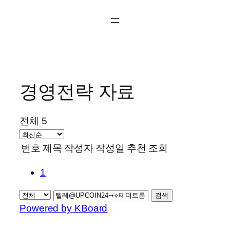
콘
텐
츠
로
바
로
경영전략 자료
가
기
전체 5
번호
제목
작성자
작성일
추천
조회
1
검색
Powered by KBoard