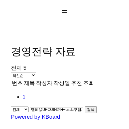
콘
텐
츠
로
바
로
경영전략 자료
가
기
전체 5
번호
제목
작성자
작성일
추천
조회
1
검색
Powered by KBoard