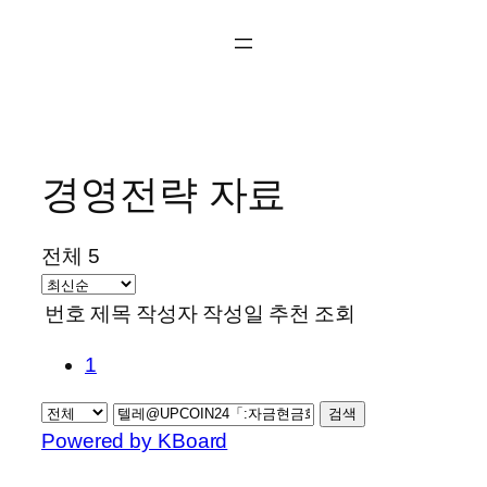
콘
텐
츠
로
바
로
경영전략 자료
가
기
전체 5
번호
제목
작성자
작성일
추천
조회
1
검색
Powered by KBoard