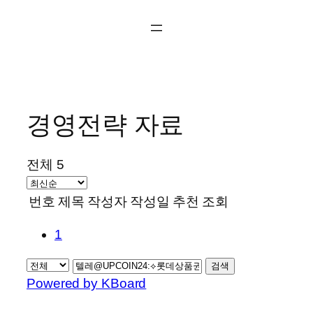
콘
텐
츠
로
바
로
경영전략 자료
가
기
전체 5
번호
제목
작성자
작성일
추천
조회
1
검색
Powered by KBoard