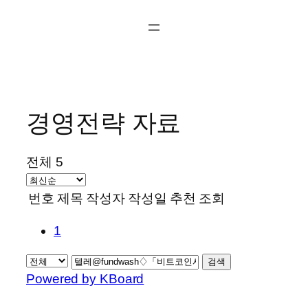
콘
텐
츠
로
바
로
경영전략 자료
가
기
전체 5
번호
제목
작성자
작성일
추천
조회
1
검색
Powered by KBoard