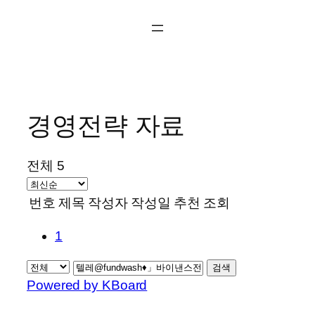
콘
텐
츠
로
바
로
경영전략 자료
가
기
전체 5
번호
제목
작성자
작성일
추천
조회
1
검색
Powered by KBoard