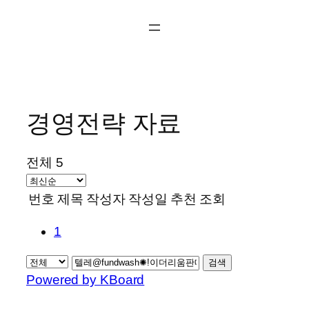
콘
텐
츠
로
바
로
경영전략 자료
가
기
전체 5
번호
제목
작성자
작성일
추천
조회
1
검색
Powered by KBoard