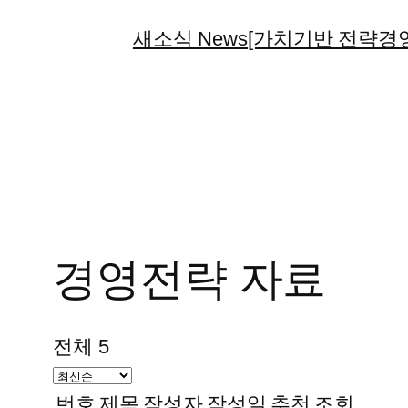
콘
새소식 News
[가치기반 전략경영
텐
츠
로
바
로
가
기
경영전략 자료
전체 5
번호
제목
작성자
작성일
추천
조회