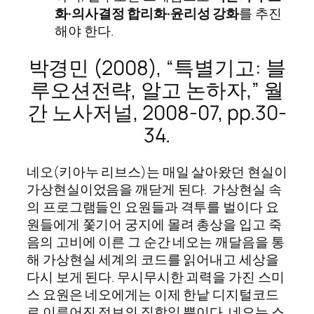
화·의사결정 합리화·윤리성 강화
를 추진
해야 한다.
박경민 (2008), “특별기고: 블
루오션전략, 알고 논하자,” 월
간 노사저널, 2008-07, pp.30-
34.
네오(키아누 리브스)는 매일 살아왔던 현실이
가상현실이었음을 깨닫게 된다. 가상현실 속
의 프로그램들인 요원들과 격투를 벌이다 요
원들에게 쫓기어 궁지에 몰려 총상을 입고 죽
음의 고비에 이른 그 순간 네오는 깨달음을 통
해 가상현실 세계의 코드를 읽어내고 세상을
다시 보게 된다. 무시무시한 괴력을 가진 스미
스 요원은 네오에게는 이제 한낱 디지털코드
로 이루어진 정보의 집합일 뿐이다. 네오는 스