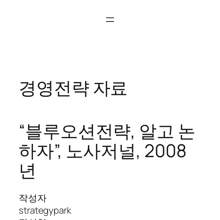
콘
텐
츠
로
바
로
경영전략 자료
가
기
“블루오션전략, 알고 논
하자”, 노사저널, 2008
년
작성자
strategypark