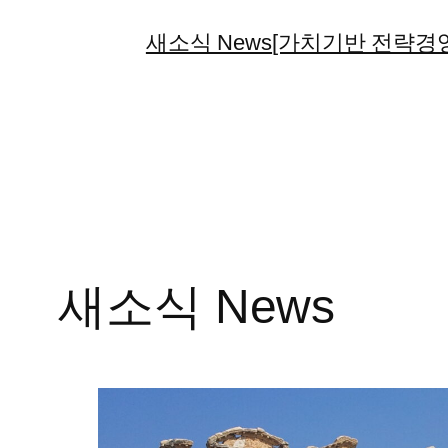
콘
새소식 News
[가치기반 전략경영
텐
츠
로
바
로
가
기
새소식 News