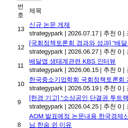
번
제목
호
신규 논문 게재
13
strategypark
|
2026.07.17
|
추천 0
|
[국회정책토론회 경과와 성과] “배
12
strategypark
|
2026.06.27
|
추천 0
|
배달앱 생태계관련 KBS 인터뷰
11
strategypark
|
2026.06.15
|
추천 0
|
한국중소기업학회 국회정책토론회 개최 2
10
strategypark
|
2026.05.19
|
추천 0
|
[한경 기고] “소상공인 단결권 투트랙 
9
strategypark
|
2026.04.25
|
추천 0
|
AOM 발표예정 논문내용 한국경제신
8
님 한숨 쉰 이유