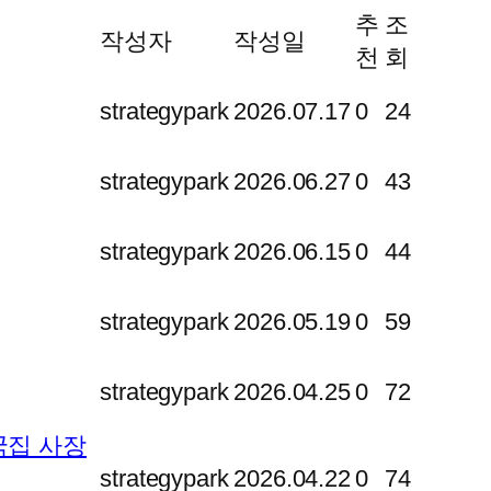
추
조
작성자
작성일
천
회
strategypark
2026.07.17
0
24
strategypark
2026.06.27
0
43
strategypark
2026.06.15
0
44
strategypark
2026.05.19
0
59
strategypark
2026.04.25
0
72
국집 사장
strategypark
2026.04.22
0
74