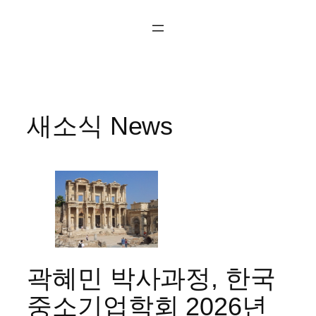
콘
텐
츠
로
바
로
새소식 News
가
기
곽혜민 박사과정, 한국
중소기업학회 2026년