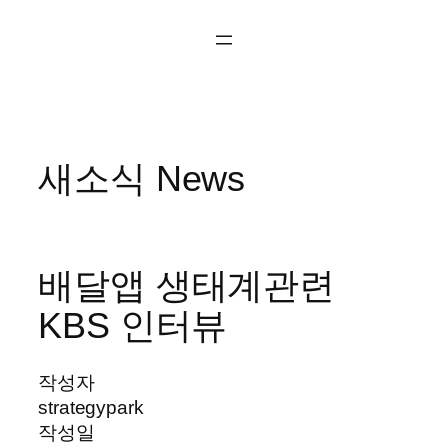
콘
텐
츠
로
바
로
새소식 News
가
기
배달앱 생태계관련
KBS 인터뷰
작성자
strategypark
작성일