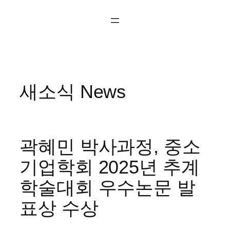
콘
텐
츠
로
바
로
새소식 News
가
기
곽혜민 박사과정, 중소
기업학회 2025년 추계
학술대회 우수논문 발
표상 수상